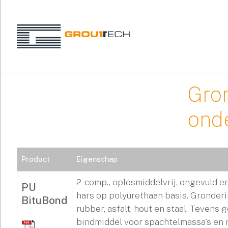
Gro
ond
Product
Eigenschap
2-comp., oplosmiddelvrij, ongevuld 
PU
hars op polyurethaan basis. Gronder
BituBond
rubber, asfalt, hout en staal. Tevens 
bindmiddel voor spachtelmassa's en 