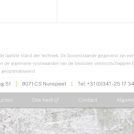
 de laatste stand der techniek. De bovenstaande gegevens zijn ee
 de algemene voorwaarden van de besloten vennootschappen Grout
 geoptimaliseerd.
eg 51
|
8071 CS Nunspeet
|
Tel:
+31 (0)341 – 25 17 3
ucten
Ons bedrijf
Contact
Algeme