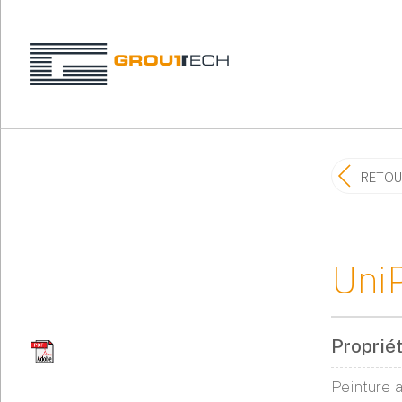
RETOU
UniP
Proprié
Peinture a