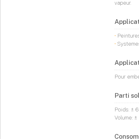
vapeur.
Applica
•
Peinture
•
Systemes
Applica
Pour embe
Parti so
Poids: ± 
Volume: 
Consom