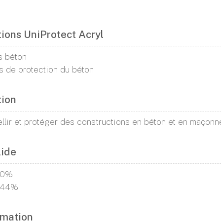
tions UniProtect Acryl
s béton
 de protection du béton
tion
llir et protéger des constructions en béton et en maçonne
lide
60%
± 44%
mation