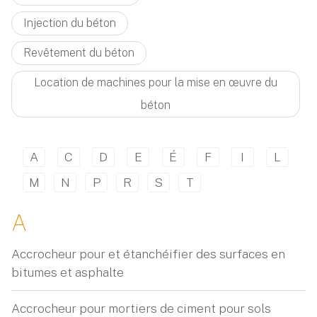
Injection du béton
Revêtement du béton
Location de machines pour la mise en œuvre du
béton
A
C
D
E
É
F
I
L
M
N
P
R
S
T
A
Accrocheur pour et étanchéifier des surfaces en
bitumes et asphalte
Accrocheur pour mortiers de ciment pour sols