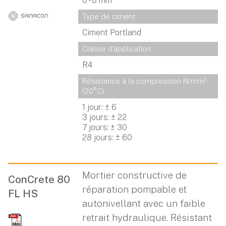
0 - 8 mm
Type de ciment
Ciment Portland
Classe d'application
R4
Résistance à la compression N/mm² 
(20°C)
1 jour: ± 6
3 jours: ± 22
7 jours: ± 30
28 jours: ± 60
Mortier constructive de
ConCrete 80
réparation pompable et
FL HS
autonivellant avec un faible
retrait hydraulique. Résistant