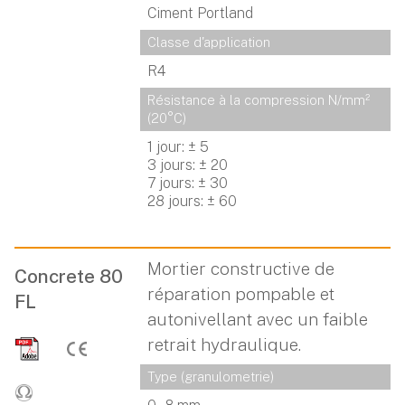
Ciment Portland
Classe d'application
R4
Résistance à la compression N/mm² 
(20°C)
1 jour: ± 5
3 jours: ± 20
7 jours: ± 30
28 jours: ± 60
Mortier constructive de
Concrete 80
réparation pompable et
FL
autonivellant avec un faible
retrait hydraulique.
Type (granulometrie)