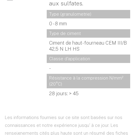
aux sulfates.
Type (granulometrie)
0 - 8 mm
Type de ciment
Ciment de haut-fourneau CEM III/B
42,5 N LH HS
Classe d'application
-
Résistance à la compression N/mm² 
(20°C)
28 jours: > 45
Les informations fournies sur ce site sont basées sur nos
connaissances et notre expérience jusqu' à ce jour. Les
renseignements cités plus haute sont un résumé des fiches