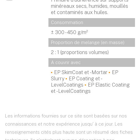
minéreaux secs, humides, mouillés
et contaminés aux huiles.
Consommation
± 300 - 450 g/m²
Proportion de melange (en masse)
2 : 1 (proportions volumes)
A couvrir avec
EP SkimCoat et -Mortar
EP
Slurry
EP Coating et -
LevelCoatings
EP Elastic Coating
et -LevelCoatings
Les informations fournies sur ce site sont basées sur nos
connaissances et notre expérience jusqu' à ce jour. Les
renseignements cités plus haute sont un résumé des fiches