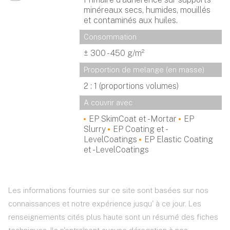
minéreaux secs, humides, mouillés
et contaminés aux huiles.
Consommation
± 300 - 450 g/m²
Proportion de melange (en masse)
2 : 1 (proportions volumes)
A couvrir avec
EP SkimCoat et -Mortar
EP
Slurry
EP Coating et -
LevelCoatings
EP Elastic Coating
et -LevelCoatings
Les informations fournies sur ce site sont basées sur nos
connaissances et notre expérience jusqu' à ce jour. Les
renseignements cités plus haute sont un résumé des fiches