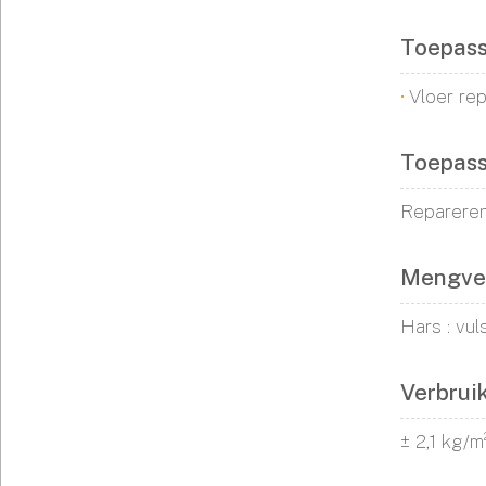
Toepass
•
Vloer rep
Toepass
Repareren
Mengve
Hars : vuls
Verbrui
± 2,1 kg/